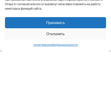
Ключевые отзывы о
Отказ от согласия или его отзыв могут негативно повлиять на работу
некоторых функций сайта.
Pyron
Принимать
Отклонять
политика конфиденциальности