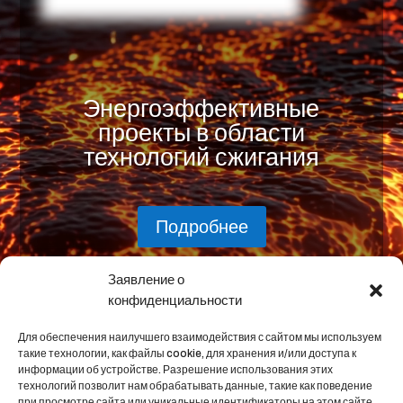
Энергоэффективные
проекты в области
технологий сжигания
Подробнее
Заявление о
конфиденциальности
Для обеспечения наилучшего взаимодействия с сайтом мы используем
такие технологии, как файлы cookie, для хранения и/или доступа к
ДОВЕРЬТЕСЬ НАМ
информации об устройстве. Разрешение использования этих
технологий позволит нам обрабатывать данные, такие как поведение
при просмотре сайта или уникальные идентификаторы на этом сайте.