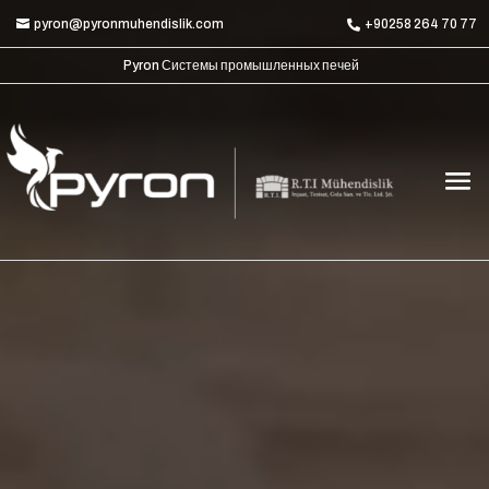
pyron@pyronmuhendislik.com
+90258 264 70 77
Pyron Системы промышленных печей