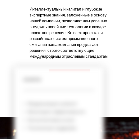
Интеллектуальный капитал и глубокие
экспертные знания, заложенные в основу
нашей компании, позволяют нам успешно
внедрять новейшие технологии в каждое
проектное решение. Во всех проектах и
разработках систем промышленного
сжигания наша компания предлагает
решения, строго соответствующие
международным отраслевым стандартам
Подробнее
УСЛУГИ
Модернизация и ремонт
Мониторинг эффективности
Видеоплеер
Консалтинговые услуги
Техническая поддержка