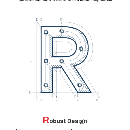
R
obust Design