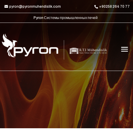
pyron@pyronmuhendislik.com
+90258 264 70 77
Pyron Системы промышленных печей