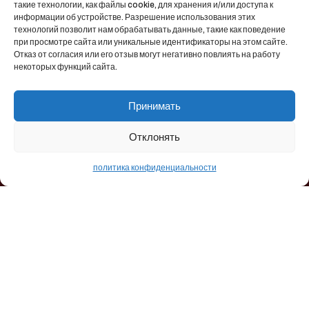
такие технологии, как файлы cookie, для хранения и/или доступа к
информации об устройстве. Разрешение использования этих
Контакты
технологий позволит нам обрабатывать данные, такие как поведение
при просмотре сайта или уникальные идентификаторы на этом сайте.
Отказ от согласия или его отзыв могут негативно повлиять на работу
некоторых функций сайта.
→
pyron@pyronmuhendislik.com
Akçeşme Mah. 2015. Sok.No:16
→
Принимать
Merkezefendi, Denizli, Türkiye
→
+90258 264 70 77
Отклонять
политика конфиденциальности
Pyron Промышленные системы печей Inc. | Все
права защищены. © 2026 |
политика
конфиденциальности