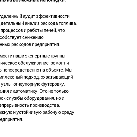
даленный аудит эффективности
 детальный анализ расхода топлива,
процессов и работы печей, что
собствует снижению
нных расходов предприятия.
мости наши экспертные группы
ническое обслуживание, ремонт и
 непосредственно на объекте. Мы
мплексный подход, охватывающий
 узлы, огнеупорную футеровку,
ния и автоматику. Это не только
рок службы оборудования, но и
непрерывность производства,
ежную и устойчивую рабочую среду
редприятия.