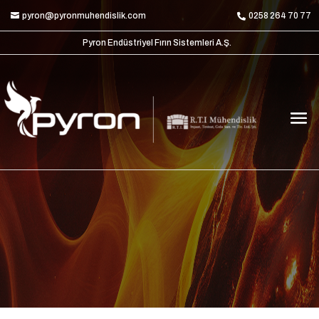
pyron@pyronmuhendislik.com
0258 264 70 77
Pyron Endüstriyel Fırın Sistemleri A.Ş.