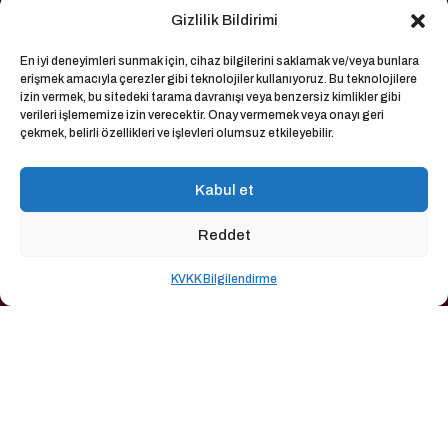
Projeler
Gizlilik Bildirimi
En iyi deneyimleri sunmak için, cihaz bilgilerini saklamak ve/veya bunlara
erişmek amacıyla çerezler gibi teknolojiler kullanıyoruz. Bu teknolojilere
Bize Ulaşım
izin vermek, bu sitedeki tarama davranışı veya benzersiz kimlikler gibi
verileri işlememize izin verecektir. Onay vermemek veya onayı geri
çekmek, belirli özellikleri ve işlevleri olumsuz etkileyebilir.
→
pyron@pyronmuhendislik.com
Kabul et
Akçeşme Mah. 2015. Sok.No:16
→
Merkezefendi, Denizli, Türkiye
Reddet
→
0258 264 70 77
KVKK Bilgilendirme
Pyron Endüstriyel Fırın Sistemleri A.Ş. | Tüm hakları
Saklıdır © 2026 |
KVKK Bilgilendirme