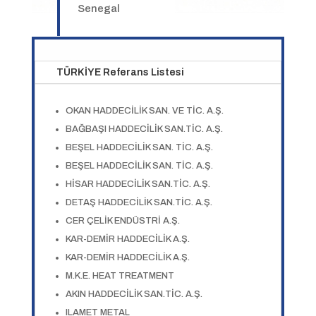
Senegal
TÜRKİYE Referans Listesi
OKAN HADDECİLİK SAN. VE TİC. A.Ş.
BAĞBAŞI HADDECİLİK SAN.TİC. A.Ş.
BEŞEL HADDECİLİK SAN. TİC. A.Ş.
BEŞEL HADDECİLİK SAN. TİC. A.Ş.
HİSAR HADDECİLİK SAN.TİC. A.Ş.
DETAŞ HADDECİLİK SAN.TİC. A.Ş.
CER ÇELİK ENDÜSTRİ A.Ş.
KAR-DEMİR HADDECİLİK A.Ş.
KAR-DEMİR HADDECİLİK A.Ş.
M.K.E. HEAT TREATMENT
AKIN HADDECİLİK SAN.TİC. A.Ş.
ILAMET METAL