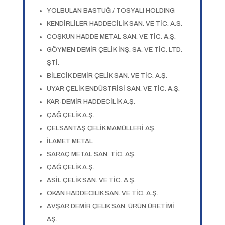
YOLBULAN BASTUĞ / TOSYALI HOLDING
KENDİRLİLER HADDECİLİK SAN. VE TİC. A.S.
COŞKUN HADDE METAL SAN. VE TİC. A.Ş.
GÖYMEN DEMİR ÇELİK İNŞ. SA. VE TİC. LTD.
ŞTİ.
BİLECİK DEMİR ÇELİK SAN. VE TİC. A.Ş.
UYAR ÇELİK ENDÜSTRİSİ SAN. VE TİC. A.Ş.
KAR-DEMİR HADDECİLİK A.Ş.
ÇAĞ ÇELİK A.Ş.
ÇELSANTAŞ ÇELİK MAMÜLLERİ AŞ.
İLAMET METAL
SARAÇ METAL SAN. TİC. AŞ.
ÇAĞ ÇELİK A.Ş.
ASİL ÇELİK SAN. VE TİC. A.Ş.
OKAN HADDECILIK SAN. VE TİC. A.Ş.
AVŞAR DEMİR ÇELIK SAN. ÜRÜN ÜRETİMİ
AŞ.