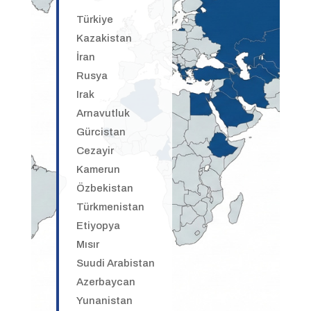
Türkiye
Kazakistan
İran
Rusya
Irak
Arnavutluk
Gürcistan
Cezayir
Kamerun
Özbekistan
Türkmenistan
Etiyopya
Mısır
Suudi Arabistan
Azerbaycan
Yunanistan