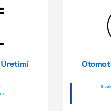
Üretimi
Otomot
r
Sıca
arı