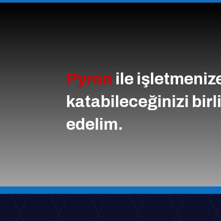
Pyron
ile işletmeniz
katabileceğinizi birl
edelim.