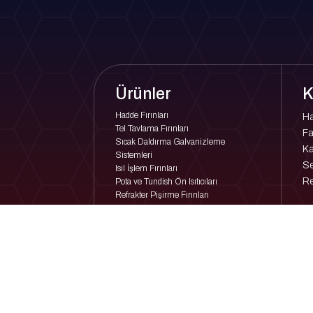
Ürünler
K
Hadde Fırınları
H
Tel Tavlama Fırınları
Fa
Sıcak Daldırma Galvanizleme
Ka
Sistemleri
Se
Isıl İşlem Fırınları
Re
Pota ve Tundish Ön Isıtıcıları
Refrakter Pişirme Fırınları