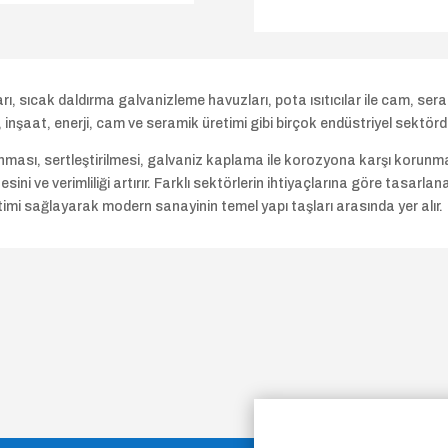
ırınları, sıcak daldırma galvanizleme havuzları, pota ısıtıcılar ile cam, se
nşaat, enerji, cam ve seramik üretimi gibi birçok endüstriyel sektörde 
lanması, sertleştirilmesi, galvaniz kaplama ile korozyona karşı korunma
sini ve verimliliği artırır. Farklı sektörlerin ihtiyaçlarına göre tasarlan
etimi sağlayarak modern sanayinin temel yapı taşları arasında yer alır.