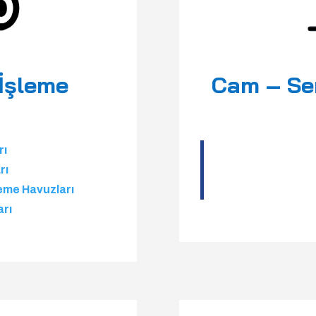
 İşleme
Cam – Se
rı
rı
eme Havuzları
arı