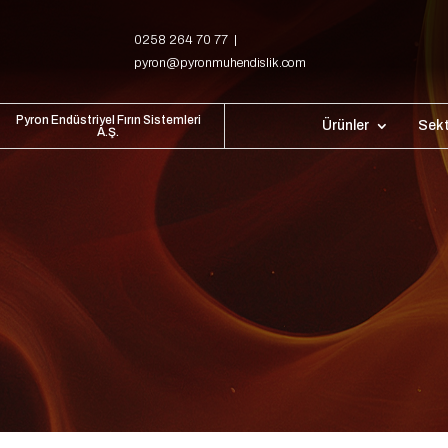
0258 264 70 77 |
pyron@pyronmuhendislik.com
Pyron Endüstriyel Fırın Sistemleri
Ürünler
Sekt
A.Ş.