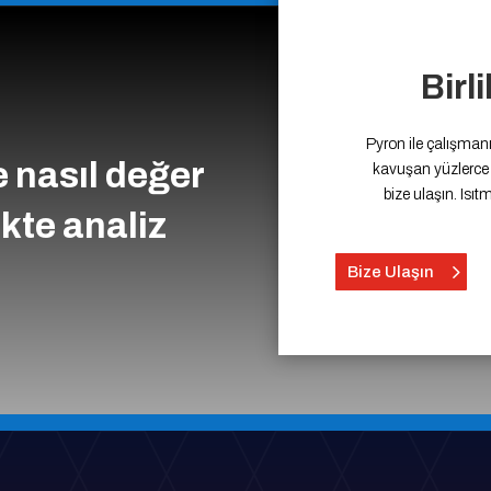
Birl
Pyron ile çalışmanın
e nasıl değer
kavuşan yüzlerce f
bize ulaşın. Isıtm
ikte analiz
Bize Ulaşın