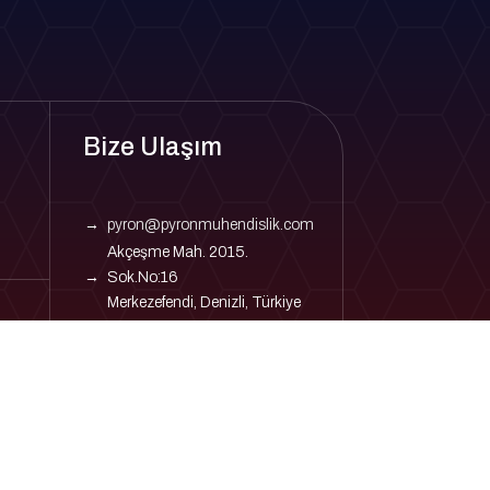
Bize Ulaşım
→
pyron@pyronmuhendislik.com
Akçeşme Mah. 2015.
→
Sok.No:16
Merkezefendi, Denizli, Türkiye
→
0258 264 70 77