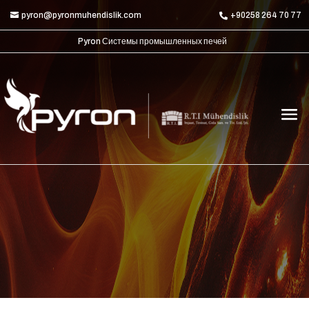
pyron@pyronmuhendislik.com
+90258 264 70 77
Pyron Системы промышленных печей