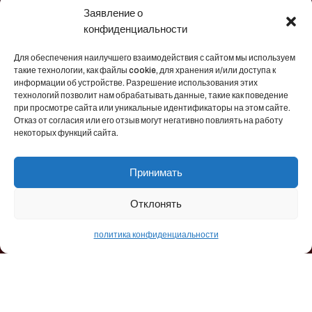
Услуги
Заявление о
Проекты
конфиденциальности
Для обеспечения наилучшего взаимодействия с сайтом мы используем
такие технологии, как файлы cookie, для хранения и/или доступа к
информации об устройстве. Разрешение использования этих
Контакты
технологий позволит нам обрабатывать данные, такие как поведение
при просмотре сайта или уникальные идентификаторы на этом сайте.
Отказ от согласия или его отзыв могут негативно повлиять на работу
некоторых функций сайта.
→
pyron@pyronmuhendislik.com
Akçeşme Mah. 2015. Sok.No:16
→
Принимать
Merkezefendi, Denizli, Türkiye
→
+90258 264 70 77
Отклонять
политика конфиденциальности
Pyron Промышленные системы печей Inc. | Все